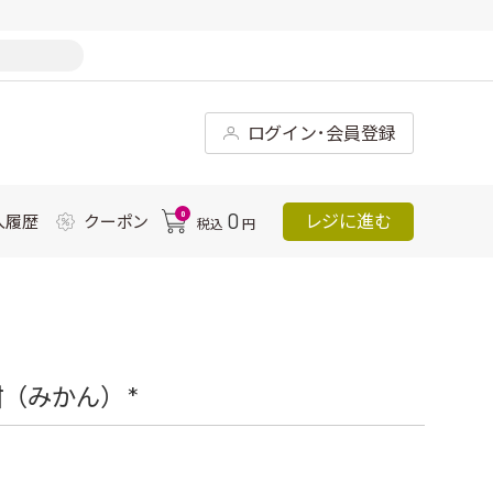
ログイン･会員登録
0
0
レジに進む
入履歴
クーポン
税込
円
（みかん） *