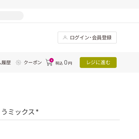
ログイン･会員登録
0
0
レジに進む
入履歴
クーポン
税込
円
うミックス *