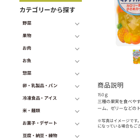
カテゴリーから探す
野菜
果物
お肉
お魚
惣菜
商品説明
卵・乳製品・パン
150ｇ
冷凍食品・アイス
三種の果実を食べや
ーム、ゼリーなどの
米・麺類
※写真はイメージです
お菓子・デザート
になっている場合もご
豆腐・納豆・練物