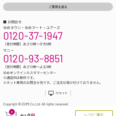
■ お問合せ
ゆめタウン・ゆめマート・ユアーズ
0120-37-1947
［受付時間］あさ10時～夕方6時
サニー
0120-93-8851
［受付時間］あさ10時～よる9時
ゆめオンラインカスタマーセンター
※通話料は無料です。
※ネット専用のお問合せ先です。ご注文は受け付けておりません。
PCサイト
Copyright © IZUMI Co.,Ltd. All rights reserved.
0
0
レジに進む
円
税込