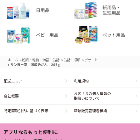
>
>
>
ホーム
粉類・乾物・海苔・缶詰
缶詰・瓶類
デザート
>
サンヨー堂 国産みかん 295ｇ
配送エリア
利用規約
お客さまの個人情報の
会社概要
取扱いについて
特定商取引法に基づく表示
酒類販売管理者標識
アプリならもっと便利に