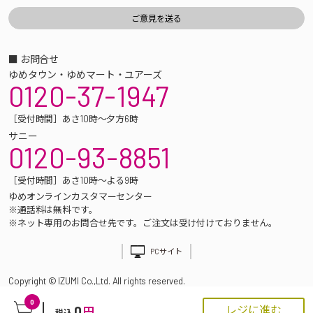
■ お問合せ
ゆめタウン・ゆめマート・ユアーズ
0120-37-1947
［受付時間］あさ10時～夕方6時
サニー
0120-93-8851
［受付時間］あさ10時～よる9時
ゆめオンラインカスタマーセンター
※通話料は無料です。
※ネット専用のお問合せ先です。ご注文は受け付けておりません。
PCサイト
Copyright © IZUMI Co.,Ltd. All rights reserved.
0
0
レジに進む
円
税込