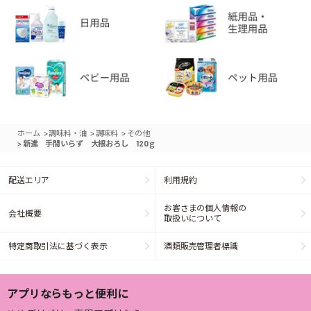
>
>
>
ホーム
調味料・油
調味料
その他
>
新進 手間いらず 大根おろし 120ｇ
配送エリア
利用規約
お客さまの個人情報の
会社概要
取扱いについて
特定商取引法に基づく表示
酒類販売管理者標識
アプリならもっと便利に