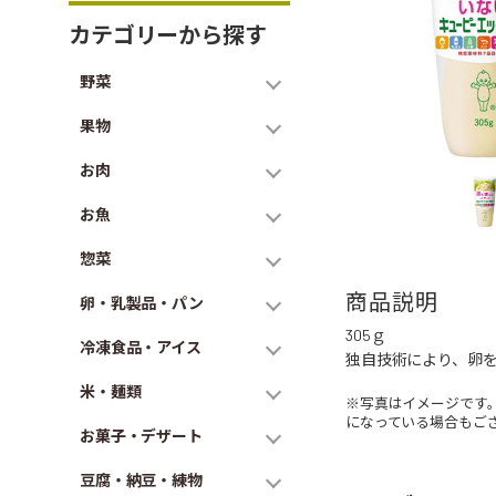
カテゴリーから探す
野菜
果物
お肉
お魚
惣菜
商品説明
卵・乳製品・パン
305ｇ
冷凍食品・アイス
独自技術により、卵
米・麺類
※写真はイメージです
になっている場合もご
お菓子・デザート
豆腐・納豆・練物