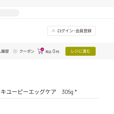
ログイン･会員登録
0
0
レジに進む
入履歴
クーポン
税込
円
ユーピーエッグケア 305g *