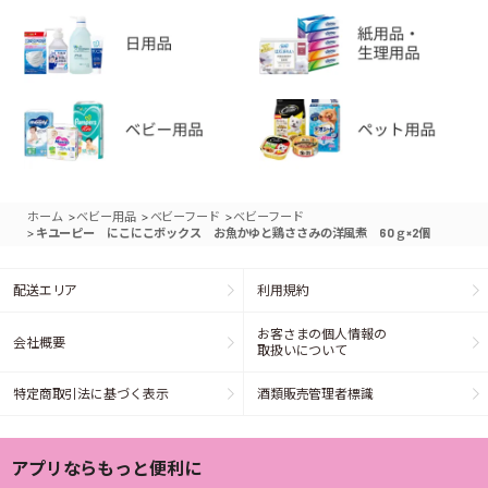
>
>
>
ホーム
ベビー用品
ベビーフード
ベビーフード
>
キユーピー にこにこボックス お魚かゆと鶏ささみの洋風煮 60ｇ×2個
配送エリア
利用規約
お客さまの個人情報の
会社概要
取扱いについて
特定商取引法に基づく表示
酒類販売管理者標識
アプリならもっと便利に