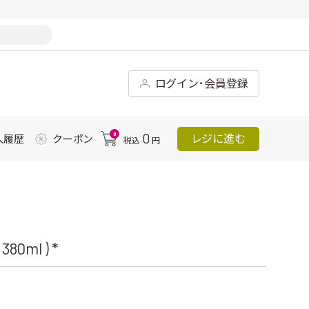
ログイン･会員登録
0
0
レジに進む
入履歴
クーポン
税込
円
ml ) *