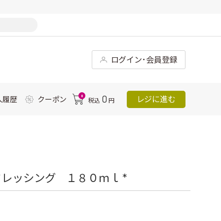
ログイン･会員登録
0
0
レジに進む
入履歴
クーポン
税込
円
レッシング １８０ｍｌ *