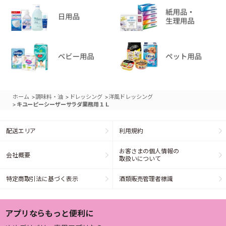
>
>
>
ホーム
調味料・油
ドレッシング
洋風ドレッシング
>
キユーピーシーザーサラダ業務用１Ｌ
配送エリア
利用規約
お客さまの個人情報の
会社概要
取扱いについて
特定商取引法に基づく表示
酒類販売管理者標識
アプリならもっと便利に