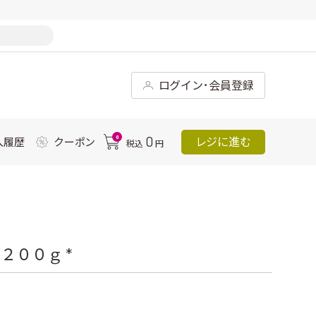
ログイン･会員登録
0
0
レジに進む
入履歴
クーポン
税込
円
２００ｇ *