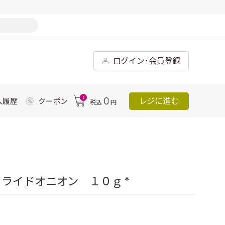
ログイン･会員登録
0
0
レジに進む
入履歴
クーポン
税込
円
ライドオニオン １０ｇ *