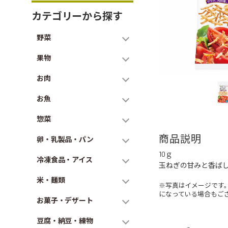
カテゴリーから探す
野菜
果物
お肉
お魚
惣菜
商品説明
卵・乳製品・パン
10ｇ
冷凍食品・アイス
玉ねぎの甘みと香ば
米・麺類
※写真はイメージです
になっている場合もご
お菓子・デザート
豆腐・納豆・練物