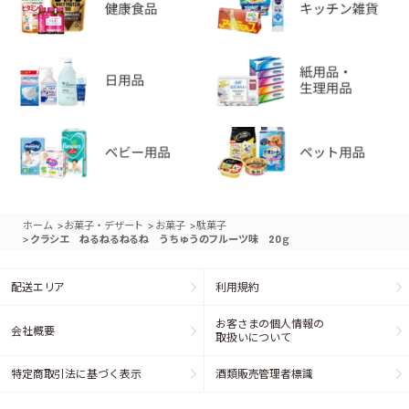
>
>
>
ホーム
お菓子・デザート
お菓子
駄菓子
>
クラシエ ねるねるねるね うちゅうのフルーツ味 20ｇ
配送エリア
利用規約
お客さまの個人情報の
会社概要
取扱いについて
特定商取引法に基づく表示
酒類販売管理者標識