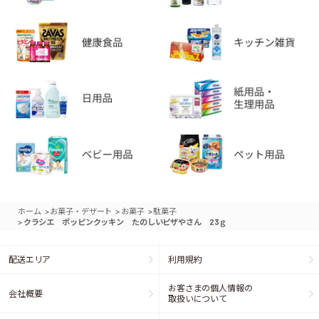
>
>
>
ホーム
お菓子・デザート
お菓子
駄菓子
>
クラシエ ポッピンクッキン たのしいピザやさん 23ｇ
配送エリア
利用規約
お客さまの個人情報の
会社概要
取扱いについて