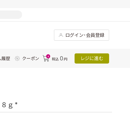
ログイン･会員登録
0
0
レジに進む
入履歴
クーポン
税込
円
８ｇ *