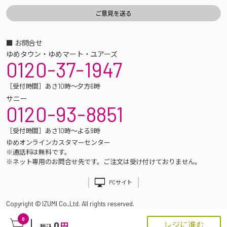
■ お問合せ
ゆめタウン・ゆめマート・ユアーズ
0120-37-1947
［受付時間］あさ10時～夕方6時
サニー
0120-93-8851
［受付時間］あさ10時～よる9時
ゆめオンラインカスタマーセンター
※通話料は無料です。
※ネット専用のお問合せ先です。ご注文は受け付けておりません。
PCサイト
Copyright © IZUMI Co.,Ltd. All rights reserved.
0
0
レジに進む
円
税込