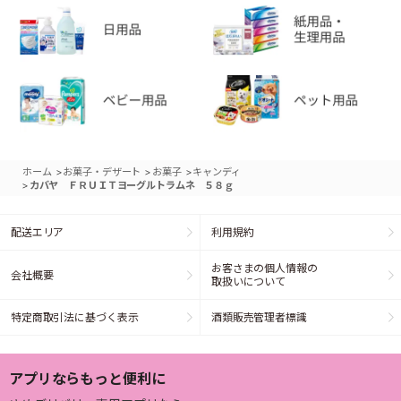
>
>
>
ホーム
お菓子・デザート
お菓子
キャンディ
>
カバヤ ＦＲＵＩＴヨーグルトラムネ ５８ｇ
配送エリア
利用規約
お客さまの個人情報の
会社概要
取扱いについて
特定商取引法に基づく表示
酒類販売管理者標識
アプリならもっと便利に