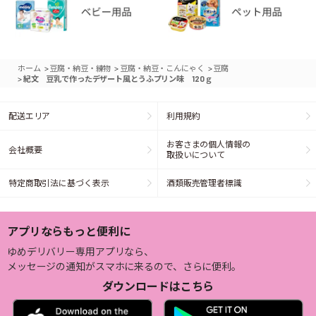
>
>
>
ホーム
豆腐・納豆・練物
豆腐・納豆・こんにゃく
豆腐
>
紀文 豆乳で作ったデザート風とうふプリン味 120ｇ
配送エリア
利用規約
お客さまの個人情報の
会社概要
取扱いについて
特定商取引法に基づく表示
酒類販売管理者標識
アプリならもっと便利に
ゆめデリバリー専用アプリなら、
メッセージの通知がスマホに来るので、さらに便利。
ダウンロードはこちら