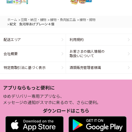
>
>
>
ホーム
豆腐・納豆・練物
練物・魚肉加工品
練物・揚物
>
紀文 魚河岸あげプレーン４個
配送エリア
利用規約
お客さまの個人情報の
会社概要
取扱いについて
特定商取引法に基づく表示
酒類販売管理者標識
アプリならもっと便利に
ゆめデリバリー専用アプリなら、
メッセージの通知がスマホに来るので、さらに便利。
ダウンロードはこちら