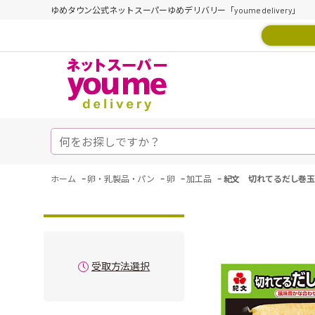
ゆめタウン公式ネットスーパーゆめデリバリー「youme delivery」
-
-
-
-
ホーム
卵・乳製品・パン
卵
加工品
紀文 切れてるだし巻
受取方法選択