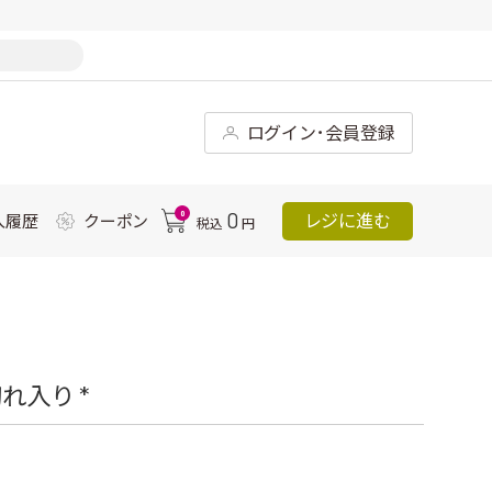
ログイン･会員登録
0
0
レジに進む
入履歴
クーポン
税込
円
れ入り *