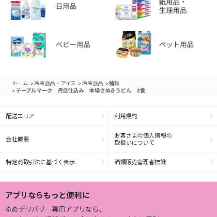
>
>
>
ホーム
冷凍食品・アイス
冷凍食品
麺類
>
テーブルマーク 丹念仕込み 本場さぬきうどん 3食
配送エリア
利用規約
お客さまの個人情報の
会社概要
取扱いについて
特定商取引法に基づく表示
酒類販売管理者標識
アプリならもっと便利に
ゆめデリバリー専用アプリなら、