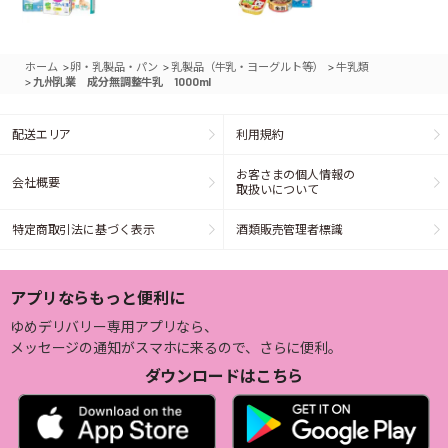
>
>
>
ホーム
卵・乳製品・パン
乳製品（牛乳・ヨーグルト等）
牛乳類
>
九州乳業 成分無調整牛乳 1000ml
配送エリア
利用規約
お客さまの個人情報の
会社概要
取扱いについて
特定商取引法に基づく表示
酒類販売管理者標識
アプリならもっと便利に
ゆめデリバリー専用アプリなら、
メッセージの通知がスマホに来るので、さらに便利。
ダウンロードはこちら