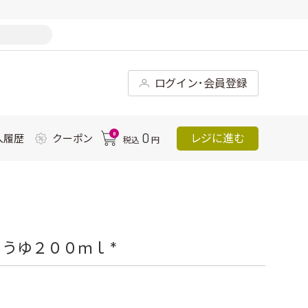
ログイン･会員登録
0
0
レジに進む
入履歴
クーポン
税込
円
うゆ２００ｍｌ *