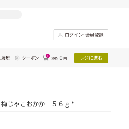
ログイン･会員登録
0
0
レジに進む
入履歴
クーポン
税込
円
梅じゃこおかか ５６ｇ *