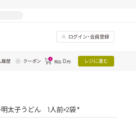
ログイン･会員登録
0
0
レジに進む
入履歴
クーポン
税込
円
太子うどん 1人前×2袋 *