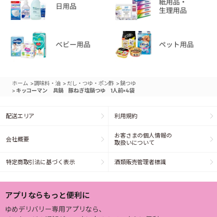
>
>
>
ホーム
調味料・油
だし・つゆ・ポン酢
鍋つゆ
>
キッコーマン 具鍋 豚ねぎ塩鍋つゆ 1人前×4袋
配送エリア
利用規約
お客さまの個人情報の
会社概要
取扱いについて
特定商取引法に基づく表示
酒類販売管理者標識
アプリならもっと便利に
ゆめデリバリー専用アプリなら、