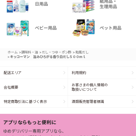
>
>
>
ホーム
調味料・油
だし・つゆ・ポン酢
和風だし
>
キッコーマン 旨みひろがる香り白だし５００ｍｌ
配送エリア
利用規約
お客さまの個人情報の
会社概要
取扱いについて
特定商取引法に基づく表示
酒類販売管理者標識
アプリならもっと便利に
ゆめデリバリー専用アプリなら、