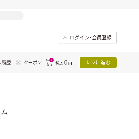
ログイン･会員登録
0
0
レジに進む
入履歴
クーポン
税込
円
リム