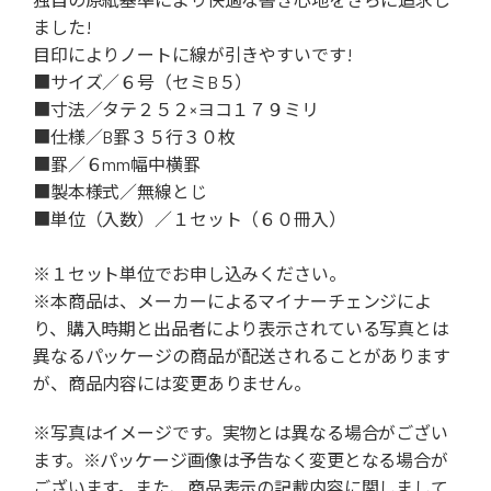
ました!
目印によりノートに線が引きやすいです!
■サイズ／６号（セミB５）
■寸法／タテ２５２×ヨコ１７９ミリ
■仕様／B罫３５行３０枚
■罫／６mm幅中横罫
■製本様式／無線とじ
■単位（入数）／１セット（６０冊入）
※１セット単位でお申し込みください。
※本商品は、メーカーによるマイナーチェンジによ
り、購入時期と出品者により表示されている写真とは
異なるパッケージの商品が配送されることがあります
が、商品内容には変更ありません。
※写真はイメージです。実物とは異なる場合がござい
ます。※パッケージ画像は予告なく変更となる場合が
ございます。また、商品表示の記載内容に関しまして