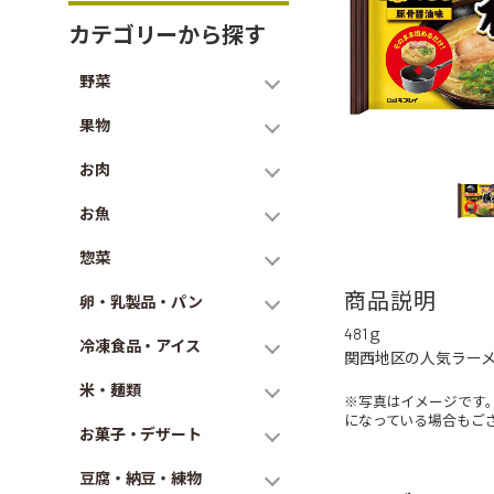
カテゴリーから探す
野菜
果物
お肉
お魚
惣菜
商品説明
卵・乳製品・パン
481ｇ
冷凍食品・アイス
関西地区の人気ラー
米・麺類
※写真はイメージです
になっている場合もご
お菓子・デザート
豆腐・納豆・練物