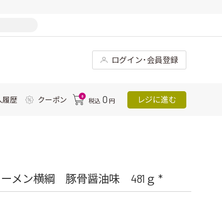
ログイン･会員登録
0
0
レジに進む
入履歴
クーポン
税込
円
メン横綱 豚骨醤油味 481ｇ *