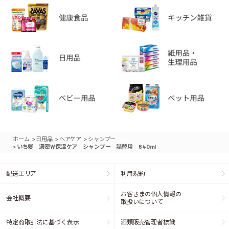
>
>
>
ホーム
日用品
ヘアケア
シャンプー
>
いち髪 濃密W保湿ケア シャンプー 詰替用 640ml
配送エリア
利用規約
お客さまの個人情報の
会社概要
取扱いについて
特定商取引法に基づく表示
酒類販売管理者標識