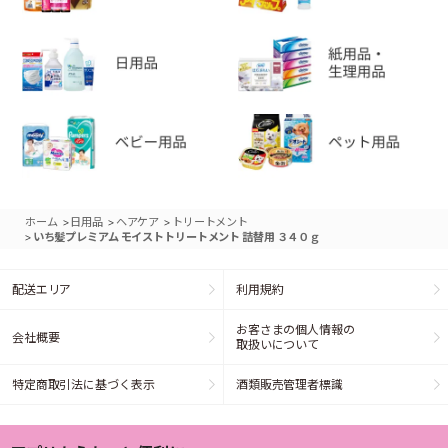
>
>
>
ホーム
日用品
ヘアケア
トリートメント
>
いち髪プレミアム モイストトリートメント 詰替用 ３４０ｇ
配送エリア
利用規約
お客さまの個人情報の
会社概要
取扱いについて
特定商取引法に基づく表示
酒類販売管理者標識