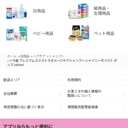
>
>
>
ホーム
日用品
ヘアケア
シャンプー
>
いち髪 プレミアム エクストラダメージケアシャンプー シャイニーモイスト ポ
ンプ 480ml
配送エリア
利用規約
お客さまの個人情報の
会社概要
取扱いについて
特定商取引法に基づく表示
酒類販売管理者標識
アプリならもっと便利に