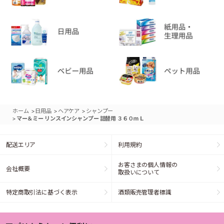
>
>
>
ホーム
日用品
ヘアケア
シャンプー
>
マー＆ミー リンスインシャンプー 詰替用 ３６０ｍＬ
配送エリア
利用規約
お客さまの個人情報の
会社概要
取扱いについて
特定商取引法に基づく表示
酒類販売管理者標識