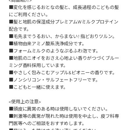
■変化を感じるおとなの髪と、成長過程のこどもの髪
にご利用ください。
■髪と地肌の保湿成分プレミアムWミルクプロテイン
配合です。
■毛先までうるおい、からまない! 指どおりツルン。
■植物由来アミノ酸系洗浄成分です。
■フォームミルクのようなぷるふわ泡です。
■地肌のニオイをおさえ心地よい香りがつづくブルー
ミング香料採用しています。
■やさしく包みこむアップル&ピオニーの香りです。
■ノンシリコン・サルフェートフリーです。
■こどもと一緒に使えます。
<使用上の注意>
■頭皮に異常のある時は使用しないでください。
■刺激等の異常が現れた時は使用を中止し、皮フ科専
門医等へのご相談をおすすめします。