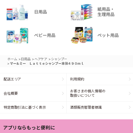
>
>
>
ホーム
日用品
ヘアケア
シャンプー
>
マー＆ミー Ｌａｔｔｅシャンプー本体４９０ｍｌ
配送エリア
利用規約
お客さまの個人情報の
会社概要
取扱いについて
特定商取引法に基づく表示
酒類販売管理者標識
アプリならもっと便利に