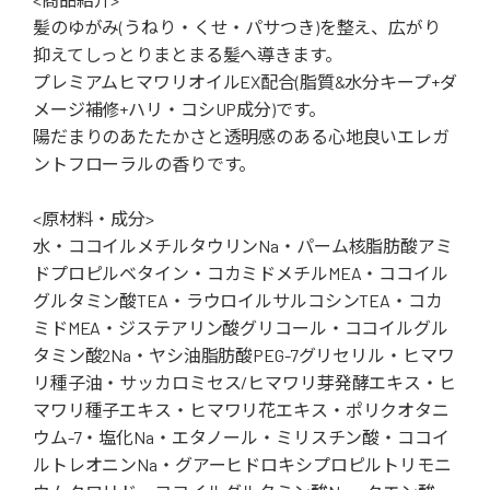
髪のゆがみ(うねり・くせ・パサつき)を整え、広がり
抑えてしっとりまとまる髪へ導きます。
プレミアムヒマワリオイルEX配合(脂質&水分キープ+ダ
メージ補修+ハリ・コシUP成分)です。
陽だまりのあたたかさと透明感のある心地良いエレガ
ントフローラルの香りです。
<原材料・成分>
水・ココイルメチルタウリンNa・パーム核脂肪酸アミ
ドプロピルベタイン・コカミドメチルMEA・ココイル
グルタミン酸TEA・ラウロイルサルコシンTEA・コカ
ミドMEA・ジステアリン酸グリコール・ココイルグル
タミン酸2Na・ヤシ油脂肪酸PEG-7グリセリル・ヒマワ
リ種子油・サッカロミセス/ヒマワリ芽発酵エキス・ヒ
マワリ種子エキス・ヒマワリ花エキス・ポリクオタニ
ウム-7・塩化Na・エタノール・ミリスチン酸・ココイ
ルトレオニンNa・グアーヒドロキシプロピルトリモニ