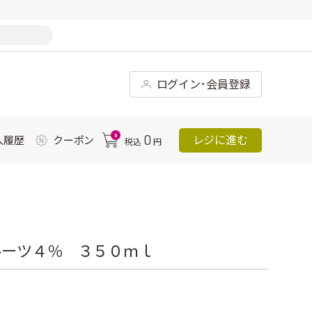
ログイン･会員登録
0
0
レジに進む
入履歴
クーポン
税込
円
ルーツ４％ ３５０ｍｌ