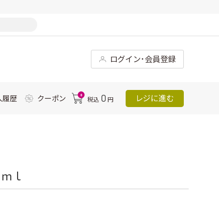
ログイン･会員登録
0
0
レジに進む
入履歴
クーポン
税込
円
０ｍｌ