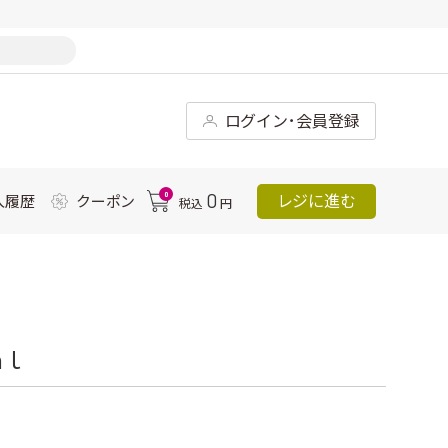
ログイン･会員登録
0
0
レジに進む
入履歴
クーポン
税込
円
ｍｌ