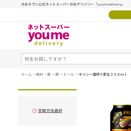
ゆめタウン公式ネットスーパーゆめデリバリー「youme delivery」
-
-
-
-
ホーム
飲料・酒
酒
ビール
キリン一番搾り黒生３５０ｍｌ
受取方法選択