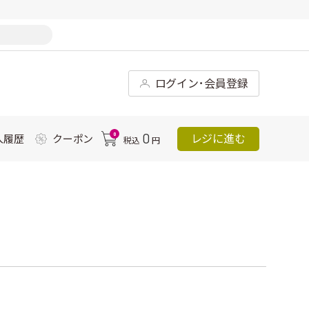
ログイン･会員登録
0
0
レジに進む
入履歴
クーポン
税込
円
ｌ