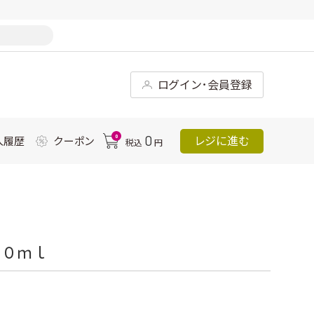
ログイン･会員登録
0
0
レジに進む
入履歴
クーポン
税込
円
５０ｍｌ