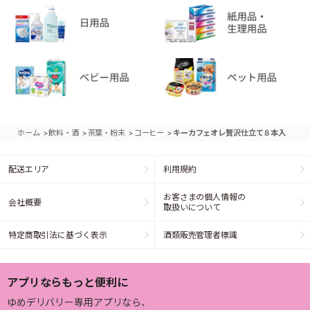
>
>
>
>
ホーム
飲料・酒
茶葉・粉末
コーヒー
キーカフェオレ贅沢仕立て８本入
配送エリア
利用規約
お客さまの個人情報の
会社概要
取扱いについて
特定商取引法に基づく表示
酒類販売管理者標識
アプリならもっと便利に
ゆめデリバリー専用アプリなら、