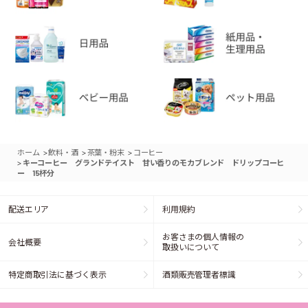
>
>
>
ホーム
飲料・酒
茶葉・粉末
コーヒー
>
キーコーヒー グランドテイスト 甘い香りのモカブレンド ドリップコーヒ
ー 15杯分
配送エリア
利用規約
お客さまの個人情報の
会社概要
取扱いについて
特定商取引法に基づく表示
酒類販売管理者標識