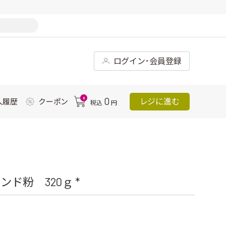
ログイン･会員登録
0
0
レジに進む
入履歴
クーポン
税込
円
ド粉 320ｇ *