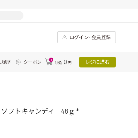
ログイン･会員登録
0
0
レジに進む
入履歴
クーポン
税込
円
フトキャンディ 48ｇ *