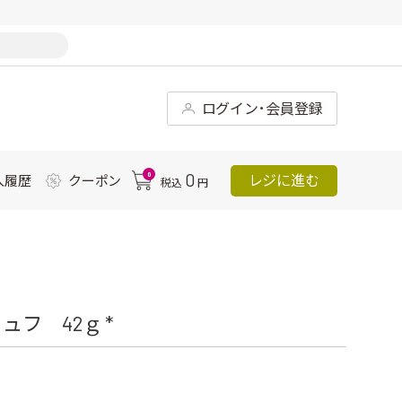
ログイン･会員登録
0
0
レジに進む
入履歴
クーポン
税込
円
フ 42ｇ *