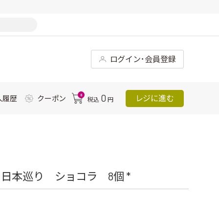
ログイン･会員登録
0
0
レジに進む
入履歴
クーポン
税込
円
日本巡り ショコラ 8個 *