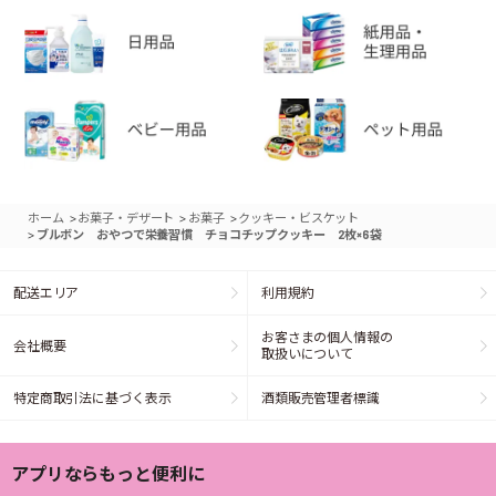
>
>
>
ホーム
お菓子・デザート
お菓子
クッキー・ビスケット
>
ブルボン おやつで栄養習慣 チョコチップクッキー 2枚×6袋
配送エリア
利用規約
お客さまの個人情報の
会社概要
取扱いについて
特定商取引法に基づく表示
酒類販売管理者標識
アプリならもっと便利に