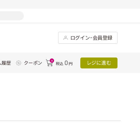
ログイン･会員登録
0
0
レジに進む
入履歴
クーポン
税込
円