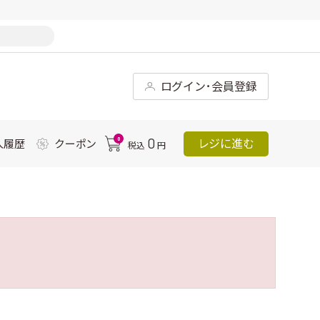
ログイン･会員登録
0
0
レジに進む
入履歴
クーポン
税込
円