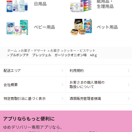
>
>
>
ホーム
お菓子・デザート
お菓子
クッキー・ビスケット
>
ブルボンプチ プレッツェル ガーリックオニオン味 40ｇ
配送エリア
利用規約
お客さまの個人情報の
会社概要
取扱いについて
特定商取引法に基づく表示
酒類販売管理者標識
アプリならもっと便利に
ゆめデリバリー専用アプリなら、