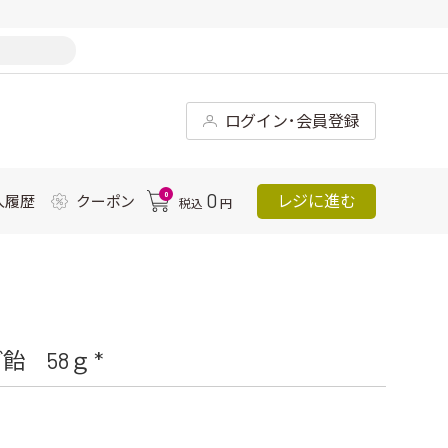
ログイン･会員登録
0
0
レジに進む
入履歴
クーポン
税込
円
 58ｇ *